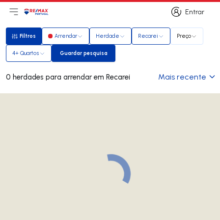
Entrar
Abri menu principal
Logo
Ir para página inicial
Entrar
Filtros
Arrendar
Herdade
Recarei
Preço
Filtros
4+ Quartos
Guardar pesquisa
Guardar pesquisa
Mais recente
0 herdades para arrendar em Recarei