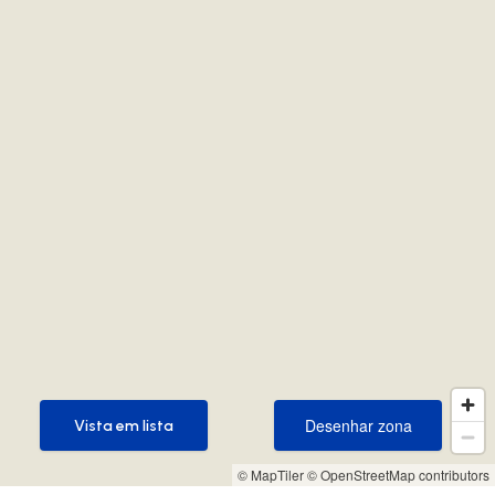
Desenhar zona
Vista em lista
Desenhar zona
Vista em lista
© MapTiler
© OpenStreetMap contributors