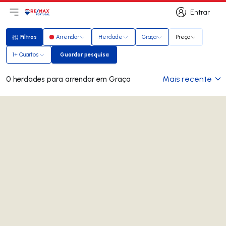
Entrar
Abri menu principal
Logo
Ir para página inicial
Entrar
Filtros
Arrendar
Herdade
Graça
Preço
Filtros
1+ Quartos
Guardar pesquisa
Guardar pesquisa
Mais recente
0 herdades para arrendar em Graça