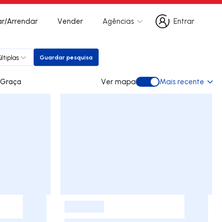
r/Arrendar
Vender
Agências
Entrar
Entrar
ltiplas
Guardar pesquisa
Guardar pesquisa
ara arrendar em Graça
Ver mapa
Mais recente
Ver mapa
-