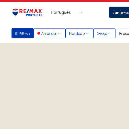
Português
Junte-s
Logo
Ir para página inicial
Arrendar
Herdade
Graça
Preço
Filtros
Filtros