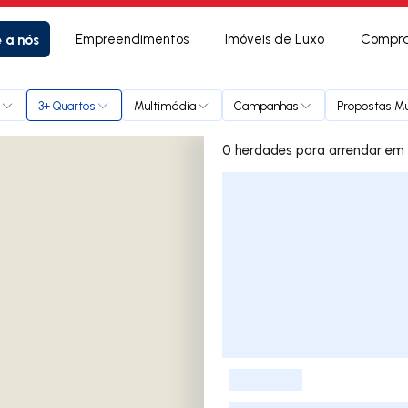
e a nós
Empreendimentos
Imóveis de Luxo
Compra
3+ Quartos
Multimédia
Campanhas
Propostas Mú
0 herdades p
Lista de Imóveis
-