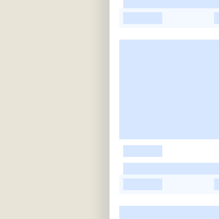
-
-
-
-
-
-
-