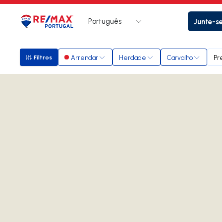
Português
Junte-s
Logo
Ir para página inicial
Arrendar
Herdade
Carvalho
Pr
Filtros
Filtros