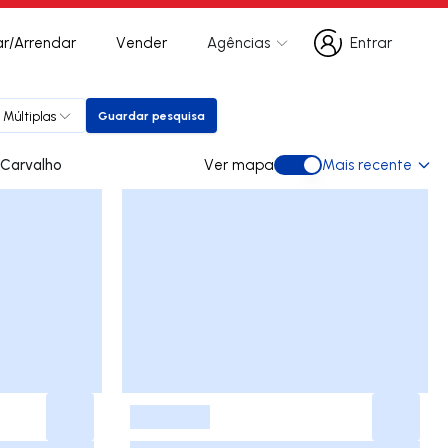
r/Arrendar
Vender
Agências
Entrar
Entrar
 Múltiplas
Guardar pesquisa
Guardar pesquisa
 para arrendar em Carvalho
Ver mapa
Mais recente
Ver mapa
-