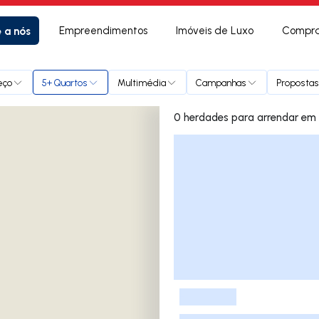
e a nós
Empreendimentos
Imóveis de Luxo
Compra
eço
5+ Quartos
Multimédia
Campanhas
Propostas
0 herdades
Lista de Imóveis
-