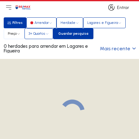
Entrar
Abri menu principal
Logo
Ir para página inicial
Entrar
Filtros
Arrendar
Herdade
Lagares e Figueira
Filtros
Preço
3+ Quartos
Guardar pesquisa
Guardar pesquisa
0 herdades para arrendar em Lagares e
Mais recente
Figueira