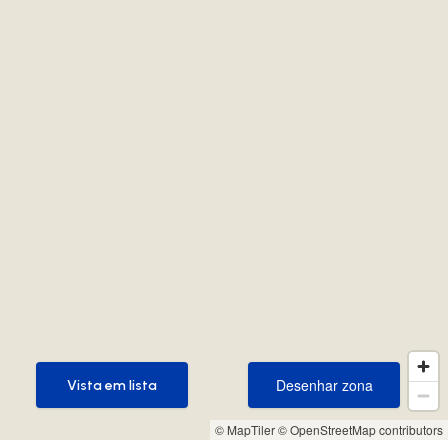
Desenhar zona
Vista em lista
Desenhar zona
Vista em lista
© MapTiler
© OpenStreetMap contributors