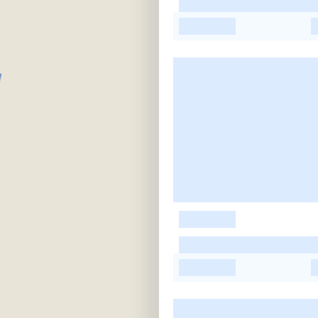
-
-
-
-
-
-
-