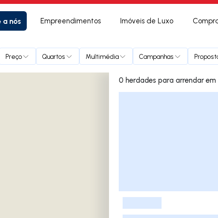
e a nós
Empreendimentos
Imóveis de Luxo
Compra
Preço
Quartos
Multimédia
Campanhas
Propost
0 herdad
Lista de Imóveis
-