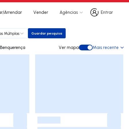
r/Arrendar
Vender
Agências
Entrar
Entrar
as Múltiplas
Guardar pesquisa
Guardar pesquisa
es para arrendar em Benquerença
Ver mapa
Mais recente
Ver mapa
-