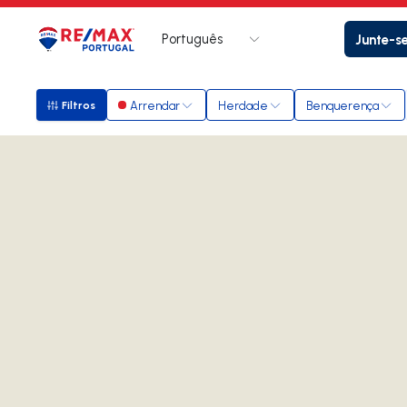
Português
Junte-s
Logo
Ir para página inicial
Arrendar
Herdade
Benquerença
Filtros
Filtros