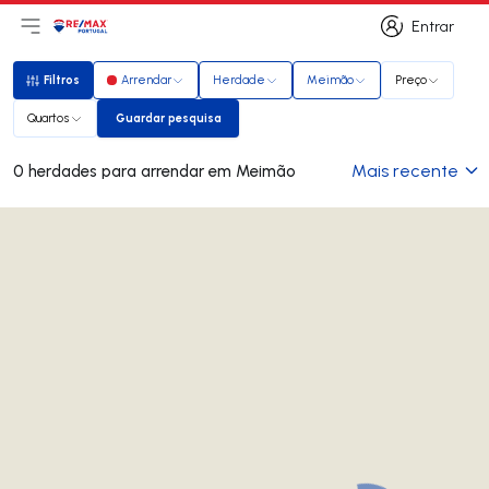
Entrar
Abri menu principal
Logo
Ir para página inicial
Entrar
Filtros
Arrendar
Herdade
Meimão
Preço
Filtros
Quartos
Guardar pesquisa
Guardar pesquisa
Mais recente
0 herdades para arrendar em Meimão