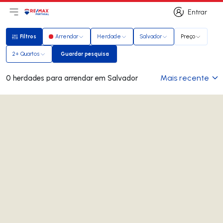
Entrar
Abri menu principal
Logo
Ir para página inicial
Entrar
Filtros
Arrendar
Herdade
Salvador
Preço
Filtros
2+ Quartos
Guardar pesquisa
Guardar pesquisa
Mais recente
0 herdades para arrendar em Salvador