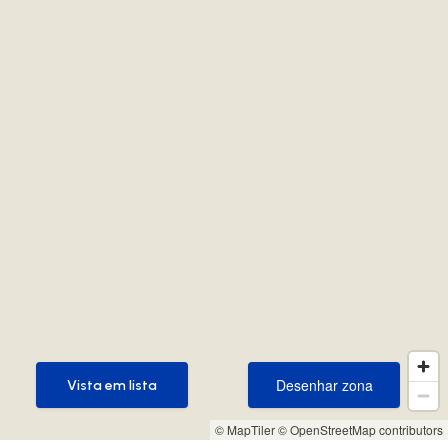
Desenhar zona
Vista em lista
Desenhar zona
Vista em lista
© MapTiler
© OpenStreetMap contributors