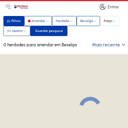
Entrar
Abri menu principal
Logo
Ir para página inicial
Entrar
Filtros
Arrendar
Herdade
Beselga
Preço
Filtros
5+ Quartos
Guardar pesquisa
Guardar pesquisa
Mais recente
0 herdades para arrendar em Beselga