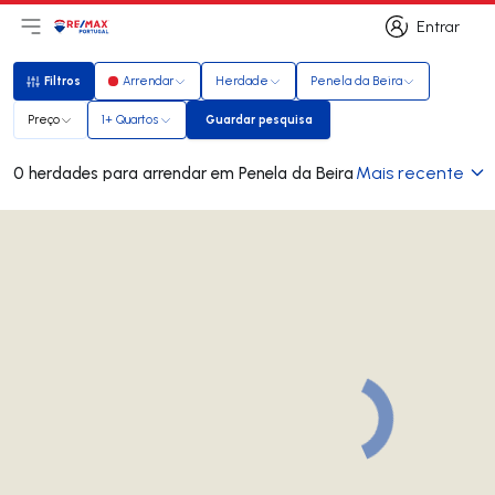
Entrar
Abri menu principal
Logo
Ir para página inicial
Entrar
Filtros
Arrendar
Herdade
Penela da Beira
Filtros
Preço
1+ Quartos
Guardar pesquisa
Guardar pesquisa
Mais recente
0 herdades para arrendar em Penela da Beira