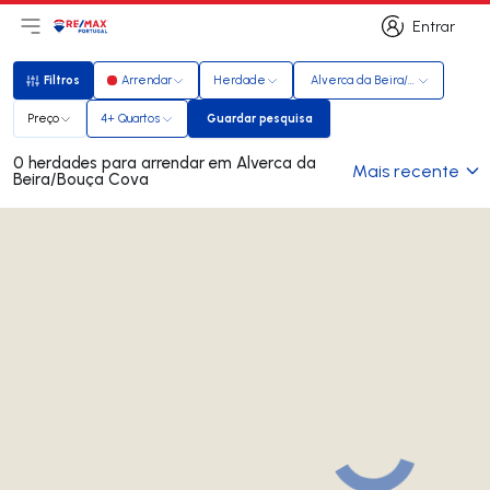
Entrar
Abri menu principal
Logo
Ir para página inicial
Entrar
Filtros
Arrendar
Herdade
Alverca da Beira/Bouça Cova
Filtros
Preço
4+ Quartos
Guardar pesquisa
Guardar pesquisa
0 herdades para arrendar em Alverca da
Mais recente
Beira/Bouça Cova