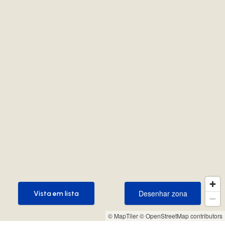
Desenhar zona
Vista em lista
Desenhar zona
Vista em lista
© MapTiler
© OpenStreetMap contributors