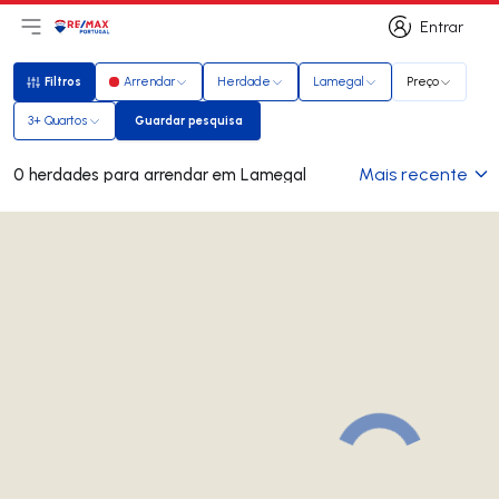
Entrar
Abri menu principal
Logo
Ir para página inicial
Entrar
Filtros
Arrendar
Herdade
Lamegal
Preço
Filtros
3+ Quartos
Guardar pesquisa
Guardar pesquisa
Mais recente
0 herdades para arrendar em Lamegal