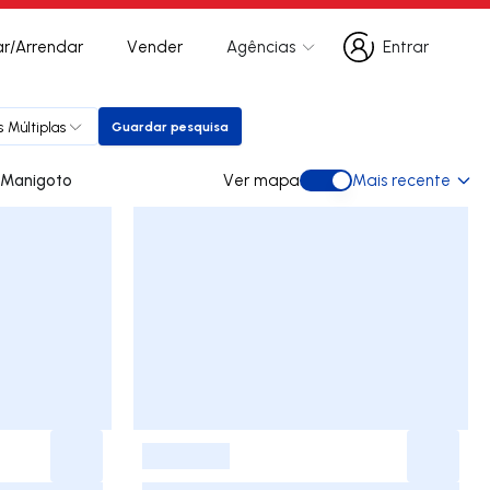
r/Arrendar
Vender
Agências
Entrar
Entrar
 Múltiplas
Guardar pesquisa
Guardar pesquisa
s para arrendar em Manigoto
Ver mapa
Mais recente
Ver mapa
-