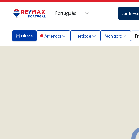
Português
Junte-s
Logo
Ir para página inicial
Arrendar
Herdade
Manigoto
P
Filtros
Filtros