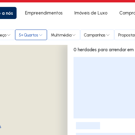
e a nós
Empreendimentos
Imóveis de Luxo
Compra
reço
5+ Quartos
Multimédia
Campanhas
Propostas
0 herdade
Lista de Imóveis
-