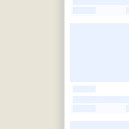
-
-
-
-
-
-
-