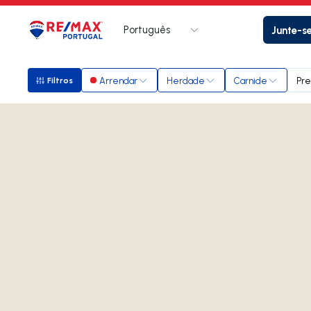
Português
Junte-s
Logo
Ir para página inicial
Arrendar
Herdade
Carnide
Pre
Filtros
Filtros