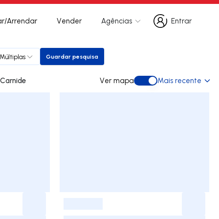
r/Arrendar
Vender
Agências
Entrar
Entrar
Múltiplas
Guardar pesquisa
Guardar pesquisa
para arrendar em Carnide
Ver mapa
Mais recente
Ver mapa
-