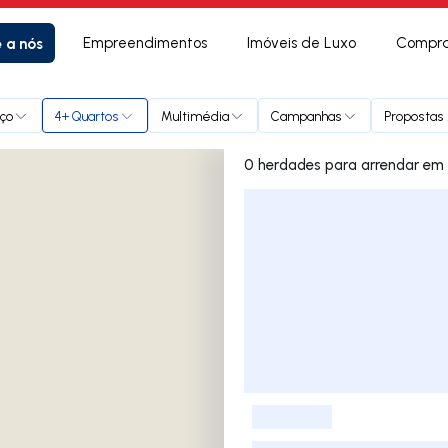
e a nós
Empreendimentos
Imóveis de Luxo
Compra
ço
4+ Quartos
Multimédia
Campanhas
Propostas 
0 herdades 
Lista de Imóveis
-