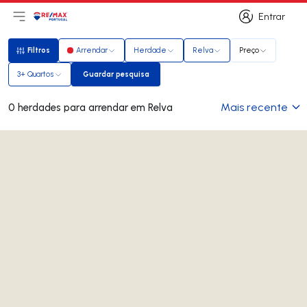
Entrar
Abri menu principal
Logo
Ir para página inicial
Entrar
Filtros
Arrendar
Herdade
Relva
Preço
Filtros
3+ Quartos
Guardar pesquisa
Guardar pesquisa
Mais recente
0 herdades para arrendar em Relva