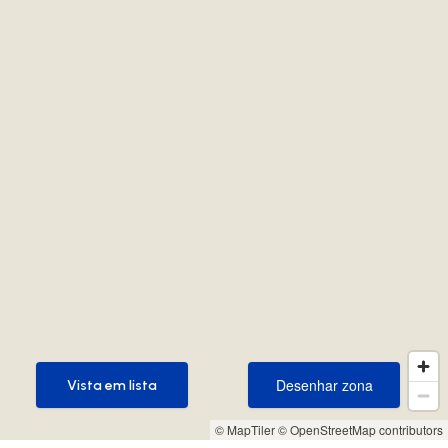
Desenhar zona
Vista em lista
Desenhar zona
Vista em lista
© MapTiler
© OpenStreetMap contributors