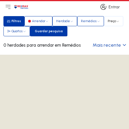
Entrar
Abri menu principal
Logo
Ir para página inicial
Entrar
Filtros
Arrendar
Herdade
Remédios
Preço
Filtros
3+ Quartos
Guardar pesquisa
Guardar pesquisa
Mais recente
0 herdades para arrendar em Remédios