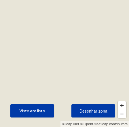
Desenhar zona
Vista em lista
Desenhar zona
Vista em lista
© MapTiler
© OpenStreetMap contributors