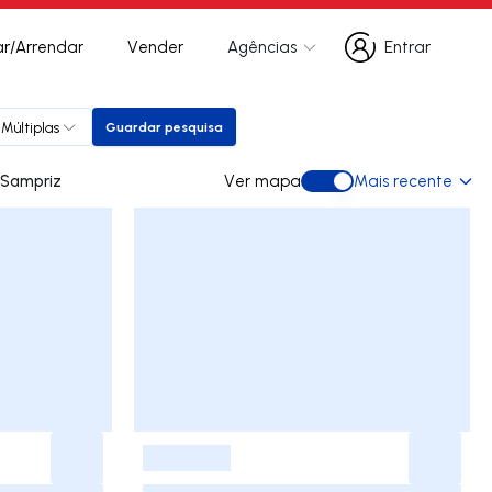
r/Arrendar
Vender
Agências
Entrar
Entrar
Múltiplas
Guardar pesquisa
Guardar pesquisa
 para arrendar em Sampriz
Ver mapa
Mais recente
Ver mapa
-