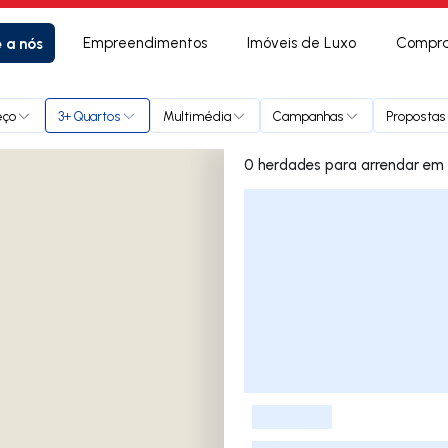
e a nós
Empreendimentos
Imóveis de Luxo
Compra
eço
3+ Quartos
Multimédia
Campanhas
Propostas 
0 herdades
Lista de Imóveis
-