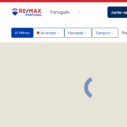
Português
Junte-s
Logo
Ir para página inicial
Arrendar
Herdade
Sampriz
Pr
Filtros
Filtros