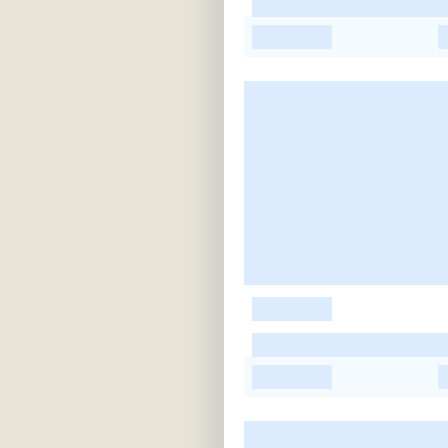
-
-
-
-
-
-
-