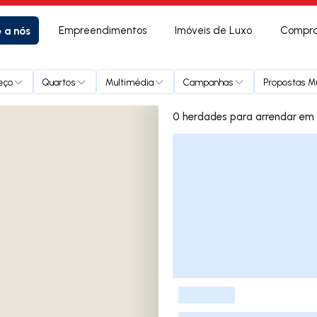
e a nós
Empreendimentos
Imóveis de Luxo
Compra
eço
Quartos
Multimédia
Campanhas
Propostas Mú
0 herdades
Lista de Imóveis
-