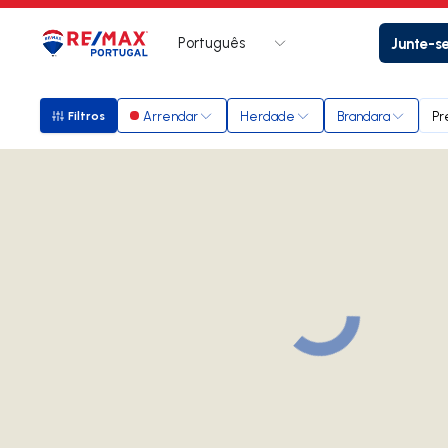
Português
Junte-s
Logo
Ir para página inicial
Arrendar
Herdade
Brandara
Pr
Filtros
Filtros