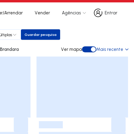
r/Arrendar
Vender
Agências
Entrar
Entrar
ltiplas
Guardar pesquisa
Guardar pesquisa
 para arrendar em Brandara
Ver mapa
Mais recente
Ver mapa
-