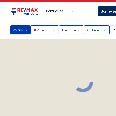
Português
Junte-s
Logo
Ir para página inicial
Arrendar
Herdade
Calheiros
P
Filtros
Filtros