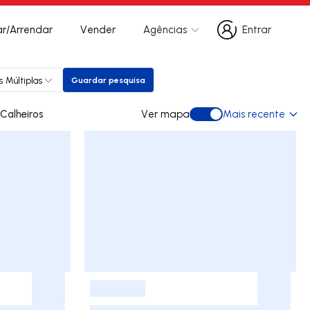
r/Arrendar
Vender
Agências
Entrar
Entrar
s Múltiplas
Guardar pesquisa
Guardar pesquisa
 para arrendar em Calheiros
Ver mapa
Mais recente
Ver mapa
-