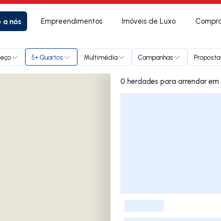
e a nós
Empreendimentos
Imóveis de Luxo
Compra
reço
5+ Quartos
Multimédia
Campanhas
Proposta
0 herdades
Lista de Imóveis
-