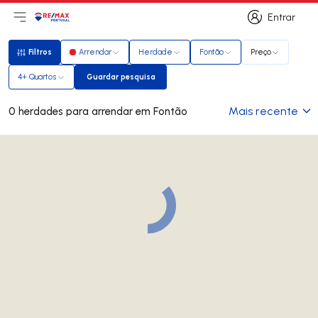
Entrar
Abri menu principal
Logo
Ir para página inicial
Entrar
Filtros
Arrendar
Herdade
Fontão
Preço
Filtros
4+ Quartos
Guardar pesquisa
Guardar pesquisa
Mais recente
0 herdades para arrendar em Fontão