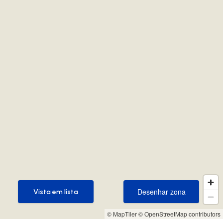
Desenhar zona
Vista em lista
Desenhar zona
Vista em lista
© MapTiler
© OpenStreetMap contributors