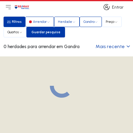
Entrar
Abri menu principal
Logo
Ir para página inicial
Entrar
Filtros
Arrendar
Herdade
Gandra
Preço
Filtros
Quartos
Guardar pesquisa
Guardar pesquisa
Mais recente
0 herdades para arrendar em Gandra