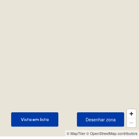
Desenhar zona
Vista em lista
Desenhar zona
Vista em lista
© MapTiler
© OpenStreetMap contributors