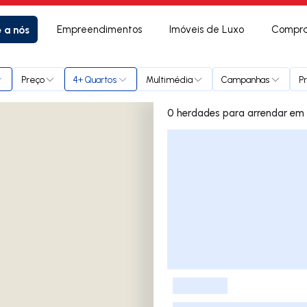
e a nós
Empreendimentos
Imóveis de Luxo
Compra
os Piães
Preço
4+ Quartos
Multimédia
Campanhas
P
0 herd
Lista de Imóveis
-