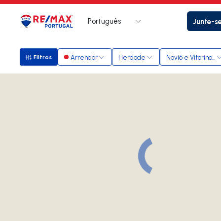
Português
Junte-s
Logo
Ir para página inicial
Arrendar
Herdade
Navió e Vitorino d
Filtros
Filtros