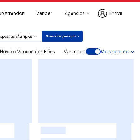
r/Arrendar
Vender
Agências
Entrar
Entrar
ropostas Múltiplas
Guardar pesquisa
Guardar pesquisa
ades para arrendar em Navió e Vitorino dos Piães
Ver mapa
Mais recente
Ver mapa
-