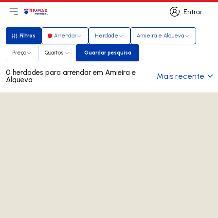
Entrar
Abri menu principal
Logo
Ir para página inicial
Entrar
Filtros
Arrendar
Herdade
Amieira e Alqueva
Filtros
Preço
Quartos
Guardar pesquisa
Guardar pesquisa
0 herdades para arrendar em Amieira e
Mais recente
Alqueva