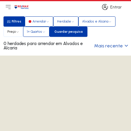
Entrar
Abri menu principal
Logo
Ir para página inicial
Entrar
Filtros
Arrendar
Herdade
Alvados e Alcaria
Filtros
Preço
1+ Quartos
Guardar pesquisa
Guardar pesquisa
0 herdades para arrendar em Alvados e
Mais recente
Alcaria