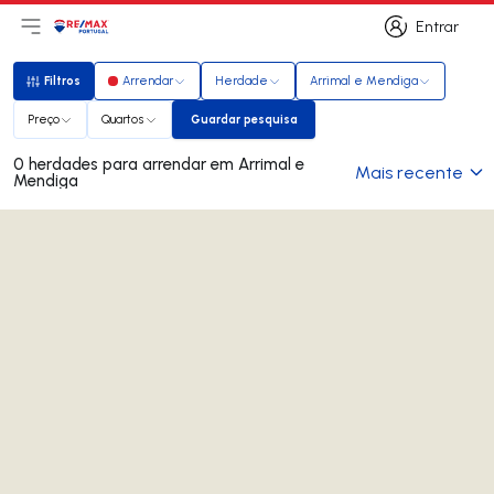
Entrar
Abri menu principal
Logo
Ir para página inicial
Entrar
Filtros
Arrendar
Herdade
Arrimal e Mendiga
Filtros
Preço
Quartos
Guardar pesquisa
Guardar pesquisa
0 herdades para arrendar em Arrimal e
Mais recente
Mendiga