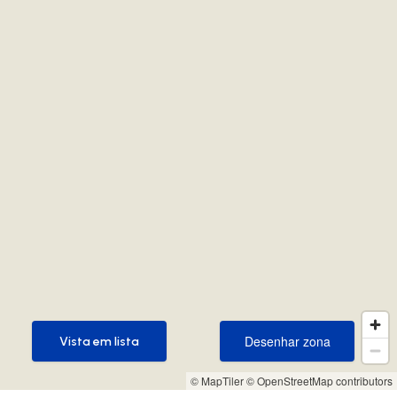
Desenhar zona
Vista em lista
Desenhar zona
Vista em lista
© MapTiler
© OpenStreetMap contributors