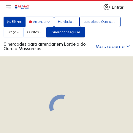
Entrar
Abri menu principal
Logo
Ir para página inicial
Entrar
Filtros
Arrendar
Herdade
Lordelo do Ouro e Massarelos
Filtros
Preço
Quartos
Guardar pesquisa
Guardar pesquisa
0 herdades para arrendar em Lordelo do
Mais recente
Ouro e Massarelos