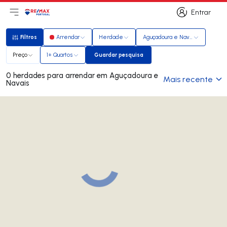
Entrar
Abri menu principal
Logo
Ir para página inicial
Entrar
Filtros
Arrendar
Herdade
Aguçadoura e Navais
Filtros
Preço
1+ Quartos
Guardar pesquisa
Guardar pesquisa
0 herdades para arrendar em Aguçadoura e
Mais recente
Navais