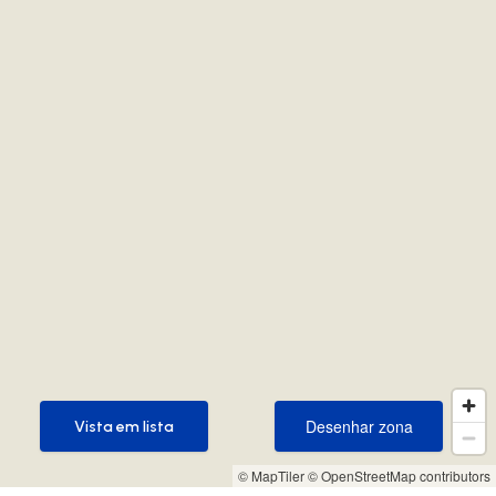
Desenhar zona
Vista em lista
Desenhar zona
Vista em lista
© MapTiler
© OpenStreetMap contributors