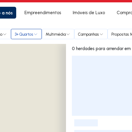
e a nós
Empreendimentos
Imóveis de Luxo
Compra
ço
3+ Quartos
Multimédia
Campanhas
Propostas M
0 herdades 
Lista de Imóveis
-