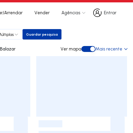
r/Arrendar
Vender
Agências
Entrar
Entrar
últiplas
Guardar pesquisa
Guardar pesquisa
para arrendar em Balazar
Ver mapa
Mais recente
Ver mapa
-