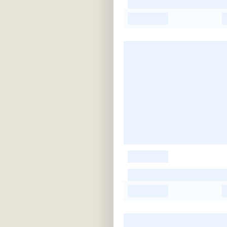
-
-
-
-
-
-
-