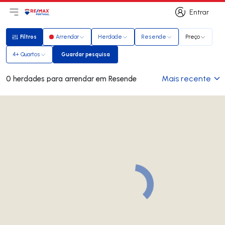
Entrar
Abri menu principal
Logo
Ir para página inicial
Entrar
Filtros
Arrendar
Herdade
Resende
Preço
Filtros
4+ Quartos
Guardar pesquisa
Guardar pesquisa
Mais recente
0 herdades para arrendar em Resende