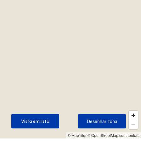
Desenhar zona
Vista em lista
Desenhar zona
Vista em lista
© MapTiler
© OpenStreetMap contributors