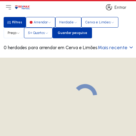
Entrar
Abri menu principal
Logo
Ir para página inicial
Entrar
Filtros
Arrendar
Herdade
Cerva e Limões
Filtros
Preço
5+ Quartos
Guardar pesquisa
Guardar pesquisa
Mais recente
0 herdades para arrendar em Cerva e Limões