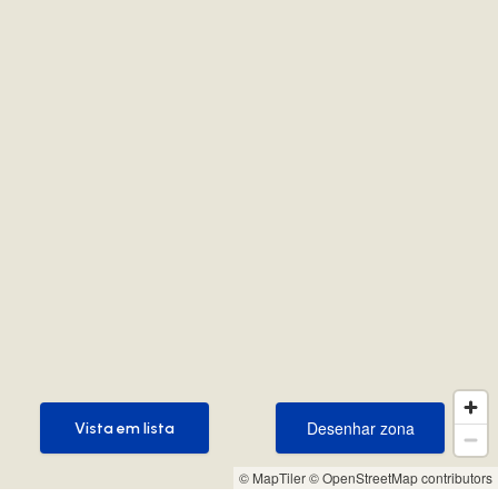
Desenhar zona
Vista em lista
Desenhar zona
Vista em lista
© MapTiler
© OpenStreetMap contributors