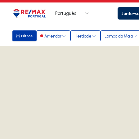
Português
Junte-s
Logo
Ir para página inicial
Arrendar
Herdade
Lomba da Maia
Filtros
Filtros