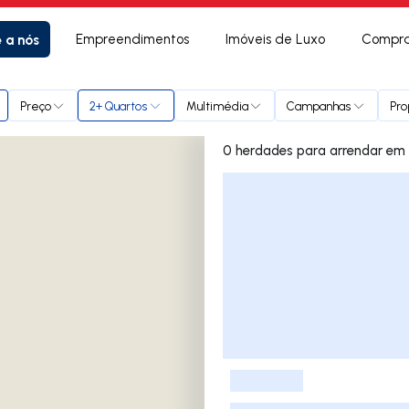
e a nós
Empreendimentos
Imóveis de Luxo
Compra
Preço
2+ Quartos
Multimédia
Campanhas
Pro
0 herda
Lista de Imóveis
-