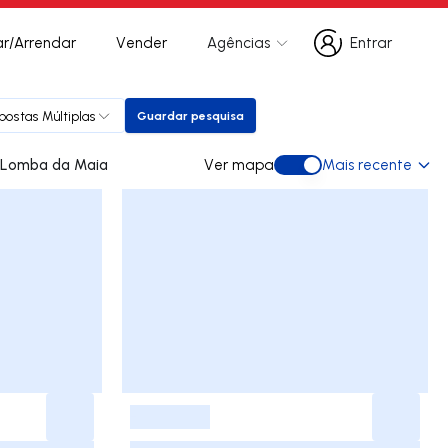
r/Arrendar
Vender
Agências
Entrar
Entrar
postas Múltiplas
Guardar pesquisa
Guardar pesquisa
des para arrendar em Lomba da Maia
Ver mapa
Mais recente
Ver mapa
-