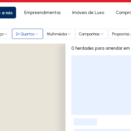
e a nós
Empreendimentos
Imóveis de Luxo
Compra
ço
2+ Quartos
Multimédia
Campanhas
Propostas 
0 herdades 
Lista de Imóveis
-