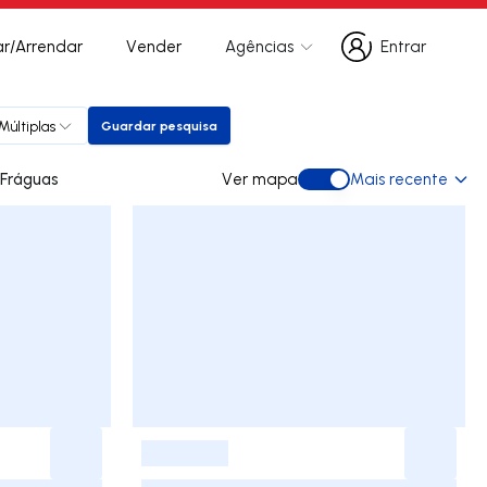
r/Arrendar
Vender
Agências
Entrar
Entrar
Múltiplas
Guardar pesquisa
Guardar pesquisa
para arrendar em Fráguas
Ver mapa
Mais recente
Ver mapa
-