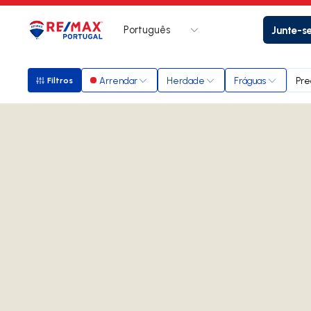
Português
Junte-s
Logo
Ir para página inicial
Arrendar
Herdade
Fráguas
Pre
Filtros
Filtros