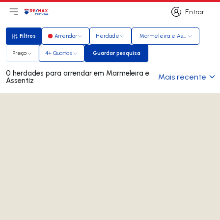
Entrar
Abri menu principal
Logo
Ir para página inicial
Entrar
Filtros
Arrendar
Herdade
Marmeleira e Assentiz
Filtros
Preço
4+ Quartos
Guardar pesquisa
Guardar pesquisa
0 herdades para arrendar em Marmeleira e
Mais recente
Assentiz