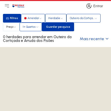
Entrar
Abri menu principal
Logo
Ir para página inicial
Entrar
Filtros
Arrendar
Herdade
Outeiro da Cortiçada e Arruda d
Filtros
Preço
1+ Quartos
Guardar pesquisa
Guardar pesquisa
0 herdades para arrendar em Outeiro da
Mais recente
Cortiçada e Arruda dos Pisões