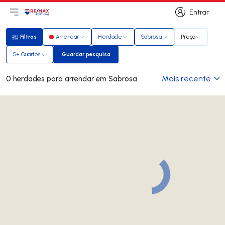
Entrar
Abri menu principal
Logo
Ir para página inicial
Entrar
Filtros
Arrendar
Herdade
Sabrosa
Preço
Filtros
5+ Quartos
Guardar pesquisa
Guardar pesquisa
Mais recente
0 herdades para arrendar em Sabrosa