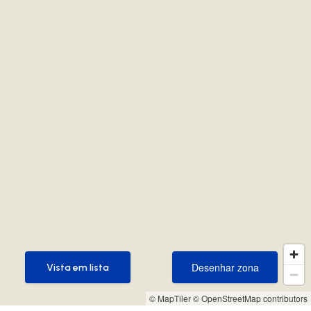
Desenhar zona
Vista em lista
Desenhar zona
Vista em lista
© MapTiler
© OpenStreetMap contributors