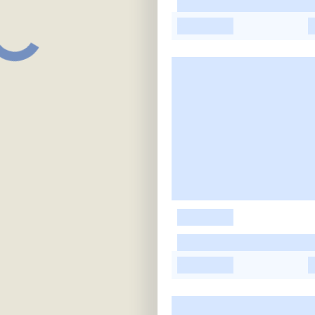
-
-
-
-
-
-
-