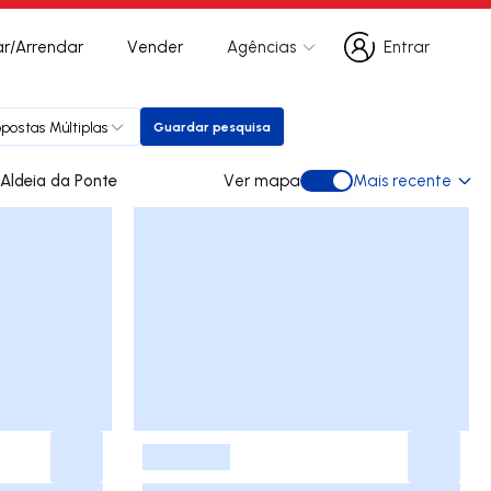
r/Arrendar
Vender
Agências
Entrar
Entrar
opostas Múltiplas
Guardar pesquisa
Guardar pesquisa
es para arrendar em Aldeia da Ponte
Ver mapa
Mais recente
Ver mapa
-