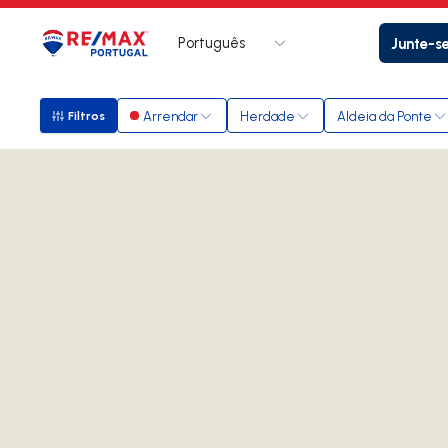
Português
Junte-s
Logo
Ir para página inicial
Arrendar
Herdade
Aldeia da Ponte
Filtros
Filtros