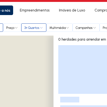
e a nós
Empreendimentos
Imóveis de Luxo
Compra
Preço
3+ Quartos
Multimédia
Campanhas
Pr
0 herdad
Lista de Imóveis
-