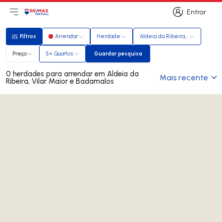
Entrar
Abri menu principal
Logo
Ir para página inicial
Entrar
Filtros
Arrendar
Herdade
Aldeia da Ribeira, Vilar Maior 
Filtros
Preço
5+ Quartos
Guardar pesquisa
Guardar pesquisa
0 herdades para arrendar em Aldeia da
Mais recente
Ribeira, Vilar Maior e Badamalos