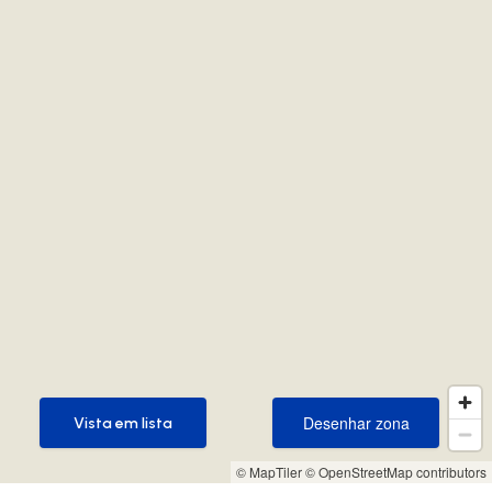
Desenhar zona
Vista em lista
Desenhar zona
Vista em lista
© MapTiler
© OpenStreetMap contributors