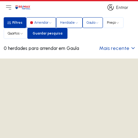
Entrar
Abri menu principal
Logo
Ir para página inicial
Entrar
Filtros
Arrendar
Herdade
Gaula
Preço
Filtros
Quartos
Guardar pesquisa
Guardar pesquisa
Mais recente
0 herdades para arrendar em Gaula