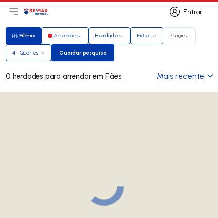
Entrar
Abri menu principal
Logo
Ir para página inicial
Entrar
Filtros
Arrendar
Herdade
Fiães
Preço
Filtros
4+ Quartos
Guardar pesquisa
Guardar pesquisa
Mais recente
0 herdades para arrendar em Fiães