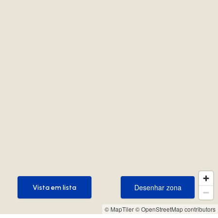
Desenhar zona
Vista em lista
Desenhar zona
Vista em lista
© MapTiler
© OpenStreetMap contributors