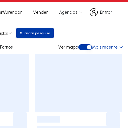
r/Arrendar
Vender
Agências
Entrar
Entrar
iplas
Guardar pesquisa
Guardar pesquisa
ara arrendar em Fornos
Ver mapa
Mais recente
Ver mapa
-