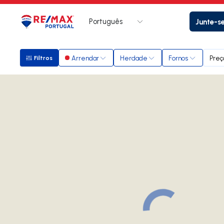
Português
Junte-s
Logo
Ir para página inicial
Arrendar
Herdade
Fornos
Preç
Filtros
Filtros