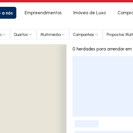
e a nós
Empreendimentos
Imóveis de Luxo
Compra
o
Quartos
Multimédia
Campanhas
Propostas Múlt
0 herdades p
Lista de Imóveis
-