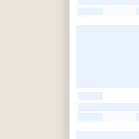
-
-
-
-
-
-
-