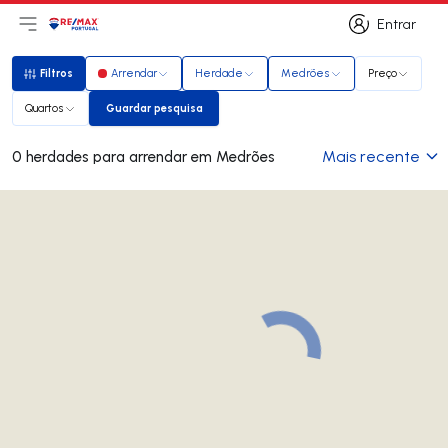
Entrar
Abri menu principal
Logo
Ir para página inicial
Entrar
Filtros
Arrendar
Herdade
Medrões
Preço
Filtros
Quartos
Guardar pesquisa
Guardar pesquisa
Mais recente
0 herdades para arrendar em Medrões