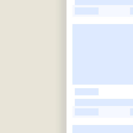
-
-
-
-
-
-
-