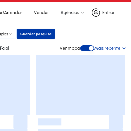
r/Arrendar
Vender
Agências
Entrar
Entrar
iplas
Guardar pesquisa
Guardar pesquisa
a arrendar em Faial
Ver mapa
Mais recente
Ver mapa
-