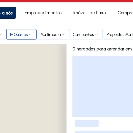
e a nós
Empreendimentos
Imóveis de Luxo
Compra
1+ Quartos
Multimédia
Campanhas
Propostas Múlt
0 herdades par
Lista de Imóveis
-