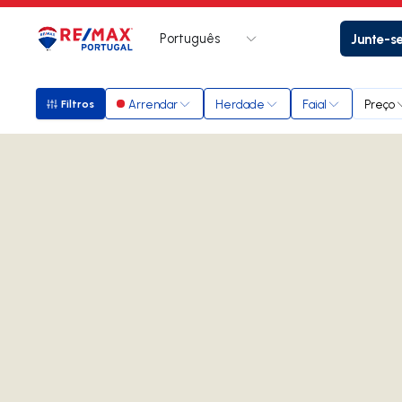
Português
Junte-s
Logo
Ir para página inicial
Arrendar
Herdade
Faial
Preço
Filtros
Filtros