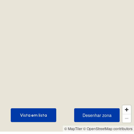
Desenhar zona
Vista em lista
Desenhar zona
Vista em lista
© MapTiler
© OpenStreetMap contributors