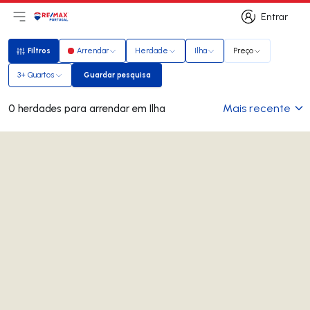
Entrar
Abri menu principal
Logo
Ir para página inicial
Entrar
Filtros
Arrendar
Herdade
Ilha
Preço
Filtros
3+ Quartos
Guardar pesquisa
Guardar pesquisa
Mais recente
0 herdades para arrendar em Ilha