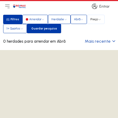
Entrar
Abri menu principal
Logo
Ir para página inicial
Entrar
Filtros
Arrendar
Herdade
Abrã
Preço
Filtros
1+ Quartos
Guardar pesquisa
Guardar pesquisa
Mais recente
0 herdades para arrendar em Abrã