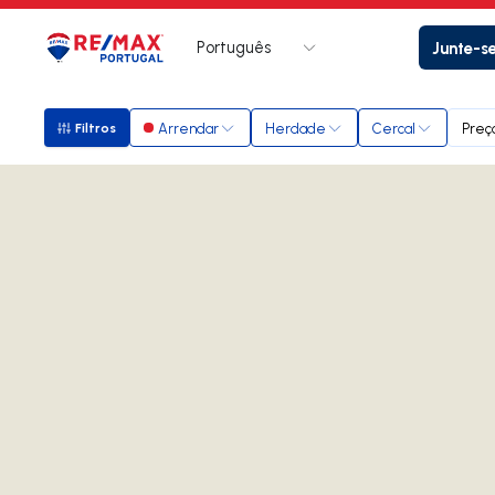
Português
Junte-s
Logo
Ir para página inicial
Arrendar
Herdade
Cercal
Preç
Filtros
Filtros