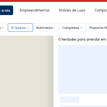
e a nós
Empreendimentos
Imóveis de Luxo
Compra
o
3+ Quartos
Multimédia
Campanhas
Propostas Mú
0 herdades p
Lista de Imóveis
-