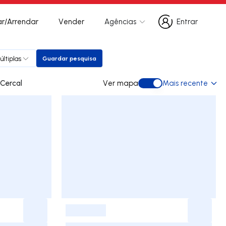
r/Arrendar
Vender
Agências
Entrar
Entrar
ltiplas
Guardar pesquisa
Guardar pesquisa
ara arrendar em Cercal
Ver mapa
Mais recente
Ver mapa
-