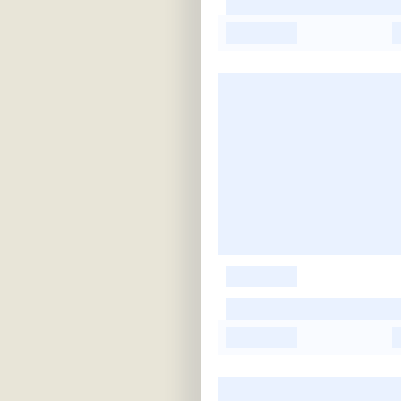
-
-
-
-
-
-
-