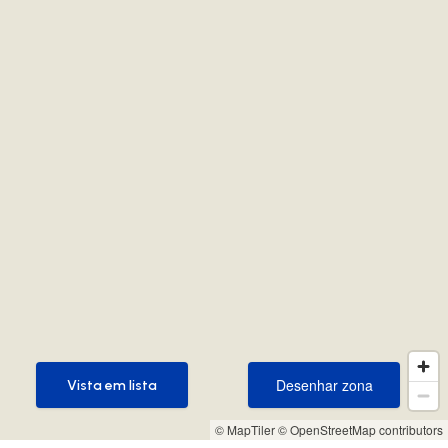
Desenhar zona
Vista em lista
Desenhar zona
Vista em lista
© MapTiler
© OpenStreetMap contributors