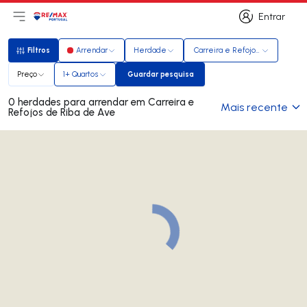
Entrar
Abri menu principal
Logo
Ir para página inicial
Entrar
Filtros
Arrendar
Herdade
Carreira e Refojos de Riba de
Filtros
Preço
1+ Quartos
Guardar pesquisa
Guardar pesquisa
0 herdades para arrendar em Carreira e
Mais recente
Refojos de Riba de Ave