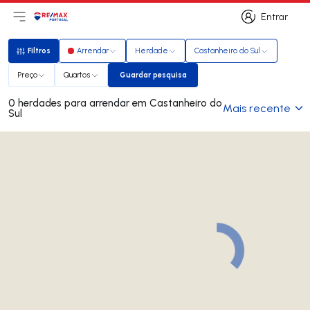
Entrar
Abri menu principal
Logo
Ir para página inicial
Entrar
Filtros
Arrendar
Herdade
Castanheiro do Sul
Filtros
Preço
Quartos
Guardar pesquisa
Guardar pesquisa
0 herdades para arrendar em Castanheiro do
Mais recente
Sul