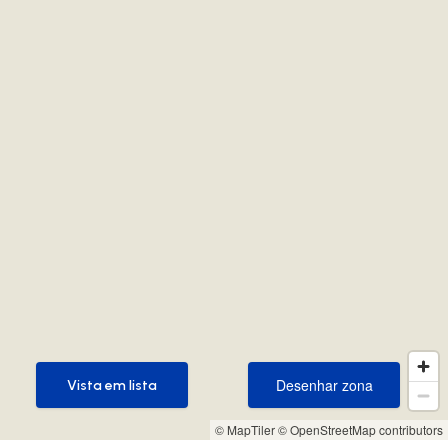
Desenhar zona
Vista em lista
Desenhar zona
Vista em lista
© MapTiler
© OpenStreetMap contributors