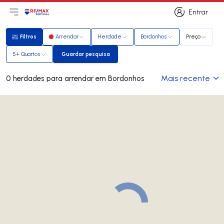
Entrar
Abri menu principal
Logo
Ir para página inicial
Entrar
Filtros
Arrendar
Herdade
Bordonhos
Preço
Filtros
5+ Quartos
Guardar pesquisa
Guardar pesquisa
Mais recente
0 herdades para arrendar em Bordonhos