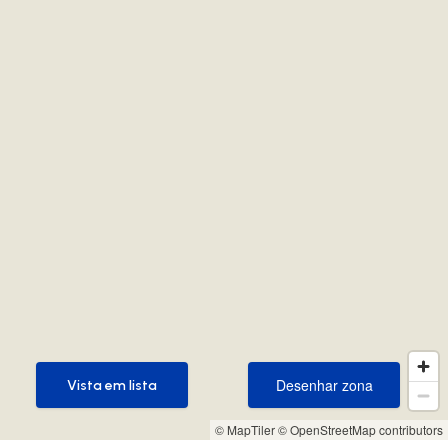
Desenhar zona
Vista em lista
Desenhar zona
Vista em lista
© MapTiler
© OpenStreetMap contributors