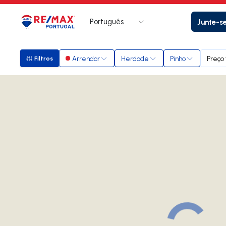
Português
Junte-s
Logo
Ir para página inicial
Arrendar
Herdade
Pinho
Preço
Filtros
Filtros