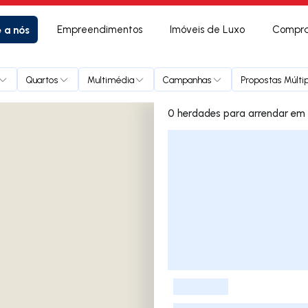
e a nós
Empreendimentos
Imóveis de Luxo
Compra
Quartos
Multimédia
Campanhas
Propostas Múlti
0 herdades pa
Lista de Imóveis
-