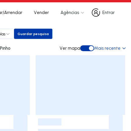
r/Arrendar
Vender
Agências
Entrar
Entrar
plas
Guardar pesquisa
Guardar pesquisa
ra arrendar em Pinho
Ver mapa
Mais recente
Ver mapa
-