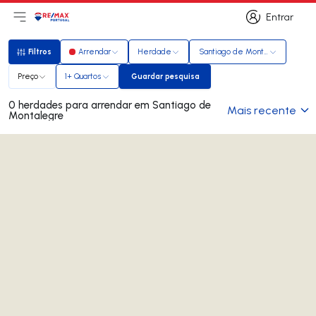
Entrar
Abri menu principal
Logo
Ir para página inicial
Entrar
Filtros
Arrendar
Herdade
Santiago de Montalegre
Filtros
Preço
1+ Quartos
Guardar pesquisa
Guardar pesquisa
0 herdades para arrendar em Santiago de
Mais recente
Montalegre